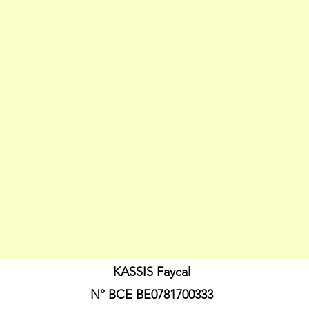
KASSIS Faycal
N° BCE BE0781700333